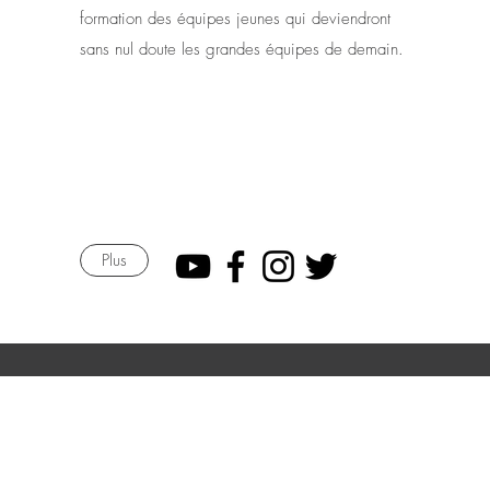
formation des équipes jeunes qui deviendront
sans nul doute les grandes équipes de demain.
Plus
Tradec : 2 Rue des Vosges - 68127 OBERHERGHEIM