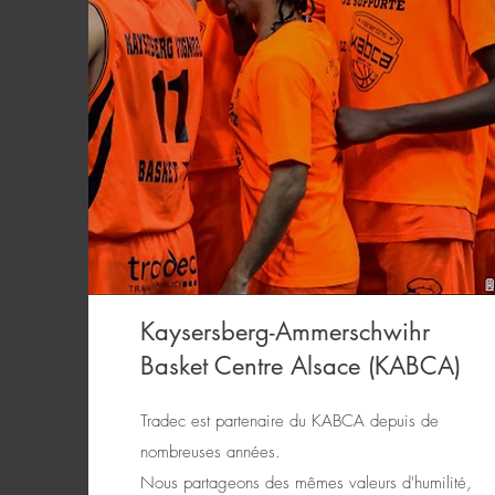
Kaysersberg-Ammerschwihr
Basket Centre Alsace (KABCA)
Tradec est partenaire du KABCA depuis de
nombreuses années.
Nous partageons des mêmes valeurs d'humilité,