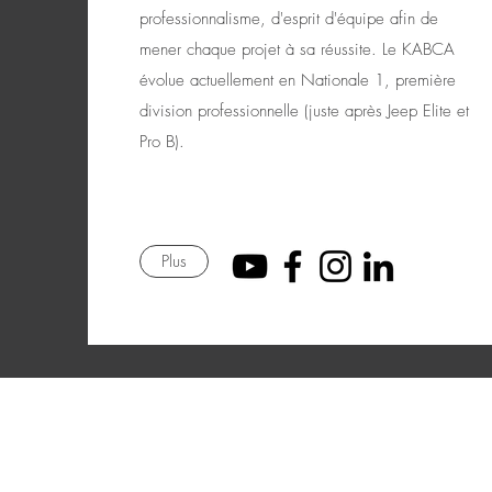
professionnalisme, d'esprit d'équipe afin de
mener chaque projet à sa réussite. Le KABCA
évolue actuellement en Nationale 1, première
division professionnelle (juste après Jeep Elite et
Pro B).
Plus