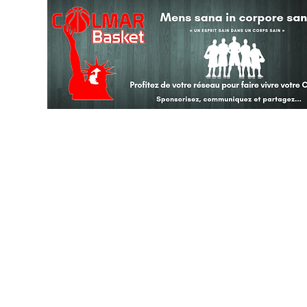
Tradec : 2 Rue de
✉ 
☏ 