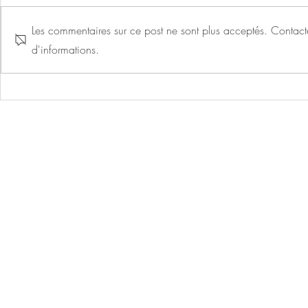
Les commentaires sur ce post ne sont plus acceptés. Contacte
d'informations.
Une nouvelle piste cyclable
Des travaux 
davantage l
l’Assomption
Tradec : 2 Rue de
✉ 
☏ 