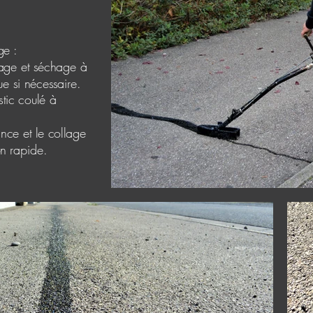
ge :
lage et séchage à
e si nécessaire.
tic coulé à
ance et le collage
ion rapide.