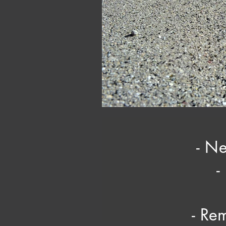
- Ne
-
- Re