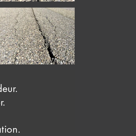
deur.
r.
tion.