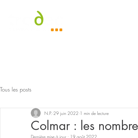
Accueil
À
Tous les posts
N.P.
29 juin 2022
1 min de lecture
Colmar : les nombre
Dernière mise à jour :
19 août 2022