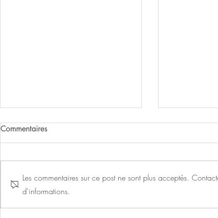
Commentaires
Les commentaires sur ce post ne sont plus acceptés. Contacte
d'informations.
Une nouvelle piste cyclable
Des travaux 
davantage l